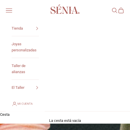
Ir al contenido
Sénia
Abrir menú de navegación
Abrir búsq
Abrir c
Tienda
Joyas
personalizadas
Taller de
alianzas
El Taller
MI CUENTA
Cesta
La cesta está vacía